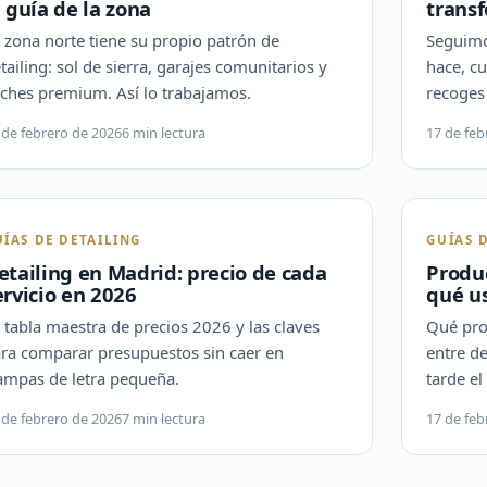
a guía de la zona
trans
 zona norte tiene su propio patrón de
Seguimos
tailing: sol de sierra, garajes comunitarios y
hace, c
ches premium. Así lo trabajamos.
recoges 
 de febrero de 2026
6 min lectura
17 de feb
UÍAS DE DETAILING
GUÍAS 
etailing en Madrid: precio de cada
Produc
ervicio en 2026
qué us
 tabla maestra de precios 2026 y las claves
Qué pro
ra comparar presupuestos sin caer en
entre d
ampas de letra pequeña.
tarde el
 de febrero de 2026
7 min lectura
17 de feb