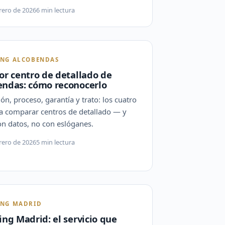
rero de 2026
6 min lectura
ING ALCOBENDAS
or centro de detallado de
endas: cómo reconocerlo
ión, proceso, garantía y trato: los cuatro
ra comparar centros de detallado — y
on datos, no con eslóganes.
rero de 2026
5 min lectura
ING MADRID
ing Madrid: el servicio que