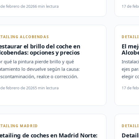
 de febrero de 2026
6 min lectura
17 de feb
ETAILING ALCOBENDAS
DETAIL
estaurar el brillo del coche en
El mej
lcobendas: opciones y precios
Alcob
r qué la pintura pierde brillo y qué
Instalac
atamiento lo devuelve según la causa:
ejes pa
scontaminación, realce o corrección.
elegir c
 de febrero de 2026
5 min lectura
17 de feb
ETAILING MADRID
DETAIL
etailing de coches en Madrid Norte:
Detail