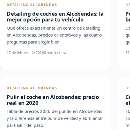
DETAILING ALCOBENDAS
D
Detailing de coches en Alcobendas: la
P
mejor opción para tu vehículo
b
Qué ofrece exactamente un centro de detailing
De
en Alcobendas, precios orientativos y las cuatro
qu
preguntas para elegir bien.
qu
17 de febrero de 2026
6 min lectura
17
DETAILING ALCOBENDAS
D
Pulir el coche en Alcobendas: precio
C
real en 2026
e
Tabla de precios 2026 del pulido en Alcobendas
Et
y la diferencia entre pulir de verdad y abrillantar
co
para salir del paso.
me