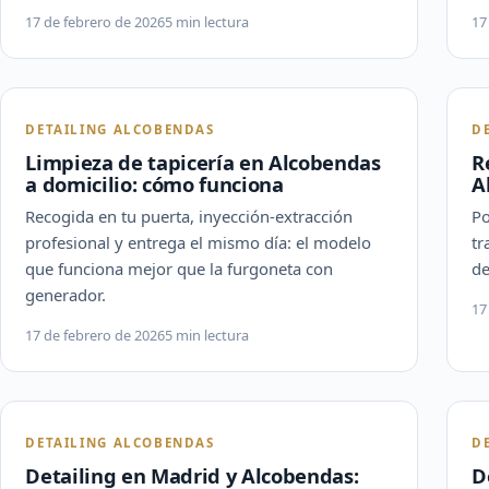
17 de febrero de 2026
5 min lectura
17
DETAILING ALCOBENDAS
D
Limpieza de tapicería en Alcobendas
R
a domicilio: cómo funciona
A
Recogida en tu puerta, inyección-extracción
Po
profesional y entrega el mismo día: el modelo
tr
que funciona mejor que la furgoneta con
de
generador.
17
17 de febrero de 2026
5 min lectura
DETAILING ALCOBENDAS
D
Detailing en Madrid y Alcobendas:
D