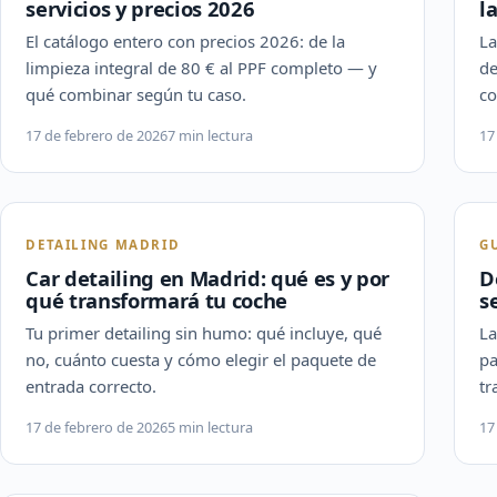
servicios y precios 2026
l
El catálogo entero con precios 2026: de la
La
limpieza integral de 80 € al PPF completo — y
de
qué combinar según tu caso.
co
17 de febrero de 2026
7 min lectura
17
DETAILING MADRID
G
Car detailing en Madrid: qué es y por
D
qué transformará tu coche
s
Tu primer detailing sin humo: qué incluye, qué
La
no, cuánto cuesta y cómo elegir el paquete de
pa
entrada correcto.
tr
17 de febrero de 2026
5 min lectura
17