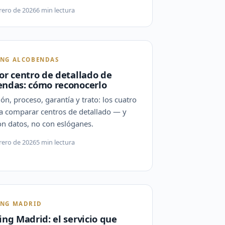
rero de 2026
6 min lectura
ING ALCOBENDAS
or centro de detallado de
endas: cómo reconocerlo
ión, proceso, garantía y trato: los cuatro
ra comparar centros de detallado — y
on datos, no con eslóganes.
rero de 2026
5 min lectura
ING MADRID
ing Madrid: el servicio que