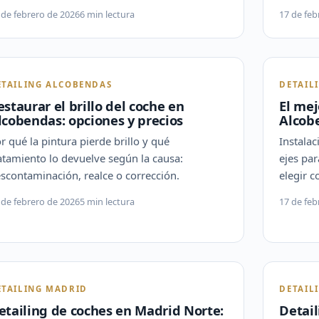
 de febrero de 2026
6 min lectura
17 de feb
ETAILING ALCOBENDAS
DETAIL
estaurar el brillo del coche en
El mej
lcobendas: opciones y precios
Alcob
r qué la pintura pierde brillo y qué
Instalac
atamiento lo devuelve según la causa:
ejes pa
scontaminación, realce o corrección.
elegir c
 de febrero de 2026
5 min lectura
17 de feb
ETAILING MADRID
DETAIL
etailing de coches en Madrid Norte:
Detail