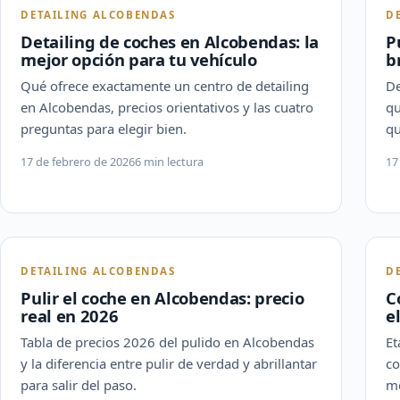
DETAILING ALCOBENDAS
D
Detailing de coches en Alcobendas: la
P
mejor opción para tu vehículo
b
Qué ofrece exactamente un centro de detailing
De
en Alcobendas, precios orientativos y las cuatro
qu
preguntas para elegir bien.
qu
17 de febrero de 2026
6 min lectura
17
DETAILING ALCOBENDAS
D
Pulir el coche en Alcobendas: precio
C
real en 2026
e
Tabla de precios 2026 del pulido en Alcobendas
Et
y la diferencia entre pulir de verdad y abrillantar
co
para salir del paso.
me