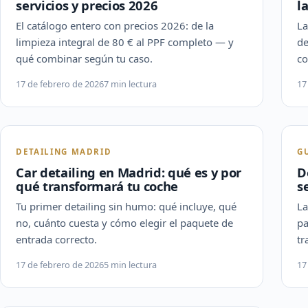
servicios y precios 2026
l
El catálogo entero con precios 2026: de la
La
limpieza integral de 80 € al PPF completo — y
de
qué combinar según tu caso.
co
17 de febrero de 2026
7 min lectura
17
DETAILING MADRID
G
Car detailing en Madrid: qué es y por
D
qué transformará tu coche
s
Tu primer detailing sin humo: qué incluye, qué
La
no, cuánto cuesta y cómo elegir el paquete de
pa
entrada correcto.
tr
17 de febrero de 2026
5 min lectura
17