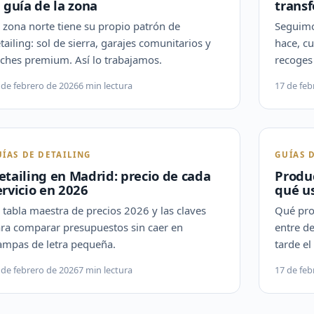
a guía de la zona
trans
 zona norte tiene su propio patrón de
Seguimos
tailing: sol de sierra, garajes comunitarios y
hace, c
ches premium. Así lo trabajamos.
recoges 
 de febrero de 2026
6 min lectura
17 de feb
UÍAS DE DETAILING
GUÍAS 
etailing en Madrid: precio de cada
Produc
ervicio en 2026
qué us
 tabla maestra de precios 2026 y las claves
Qué pro
ra comparar presupuestos sin caer en
entre d
ampas de letra pequeña.
tarde el
 de febrero de 2026
7 min lectura
17 de feb