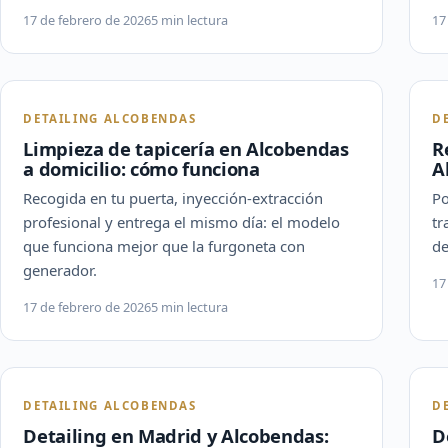
17 de febrero de 2026
5 min lectura
17
DETAILING ALCOBENDAS
D
Limpieza de tapicería en Alcobendas
R
a domicilio: cómo funciona
A
Recogida en tu puerta, inyección-extracción
Po
profesional y entrega el mismo día: el modelo
tr
que funciona mejor que la furgoneta con
de
generador.
17
17 de febrero de 2026
5 min lectura
DETAILING ALCOBENDAS
D
Detailing en Madrid y Alcobendas:
D