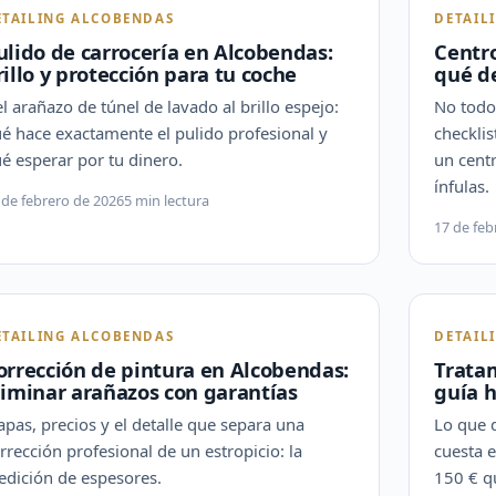
ETAILING ALCOBENDAS
DETAIL
ulido de carrocería en Alcobendas:
Centro
rillo y protección para tu coche
qué d
l arañazo de túnel de lavado al brillo espejo:
No todo 
é hace exactamente el pulido profesional y
checklis
é esperar por tu dinero.
un cent
ínfulas.
 de febrero de 2026
5 min lectura
17 de feb
ETAILING ALCOBENDAS
DETAIL
orrección de pintura en Alcobendas:
Trata
liminar arañazos con garantías
guía 
apas, precios y el detalle que separa una
Lo que d
rrección profesional de un estropicio: la
cuesta e
dición de espesores.
150 € q