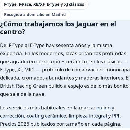
F-Type, F-Pace, XE/XF, E-Type y XJ clásicos
Recogida a domicilio en Madrid
¿Cómo trabajamos los Jaguar en el
centro?
Del F-Type al E-Type hay sesenta años y la misma
exigencia. En los modernos, lacas británicas profundas
que agradecen corrección + cerámico; en los clásicos —
E-Type, XJ, MK2 — protocolo de conservación: monocapa
delicada, cromados abundantes y maderas interiores. El
British Racing Green pulido a espejo es de lo más bonito
que sale de la nave.
Los servicios más habituales en la marca:
pulido y
corrección
,
coating cerámico
,
limpieza integral
y
PPF
.
Precios 2026 publicados por tamaño en cada página.