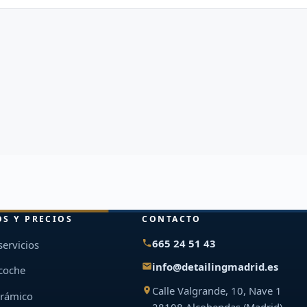
OS Y PRECIOS
CONTACTO
665 24 51 43
servicios
info@detailingmadrid.es
 coche
Calle Valgrande, 10, Nave 1
erámico
28108 Alcobendas (Madrid)