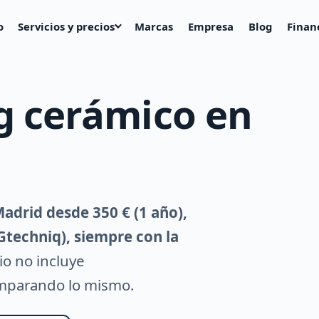
o
Servicios y precios
Marcas
Empresa
Blog
Finan
ng cerámico en
adrid desde 350 € (1 año),
 Gtechniq), siempre con la
io no incluye
omparando lo mismo.