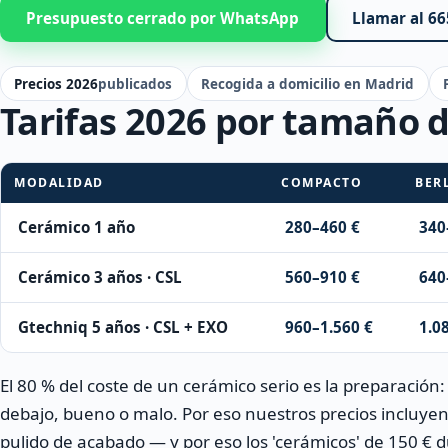
Presupuesto cerrado por WhatsApp
Llamar al 66
Precios 2026
publicados
Recogida a domicilio en Madrid
Tarifas 2026 por tamaño d
MODALIDAD
COMPACTO
BER
Precios de Coating cerámico por tamaño de vehículo
Cerámico 1 año
280–460 €
340
Cerámico 3 años · CSL
560–910 €
640
Gtechniq 5 años · CSL + EXO
960–1.560 €
1.0
El 80 % del coste de un cerámico serio es la preparación:
debajo, bueno o malo. Por eso nuestros precios incluy
pulido de acabado — y por eso los 'cerámicos' de 150 € 