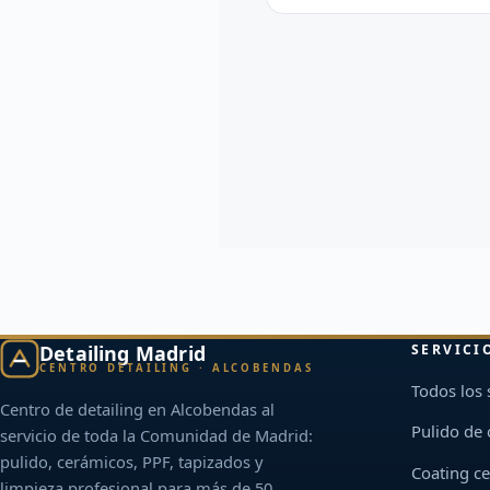
Detailing Madrid
SERVICI
CENTRO DETAILING · ALCOBENDAS
Todos los 
Centro de detailing en Alcobendas al
Pulido de
servicio de toda la Comunidad de Madrid:
pulido, cerámicos, PPF, tapizados y
Coating c
limpieza profesional para más de 50