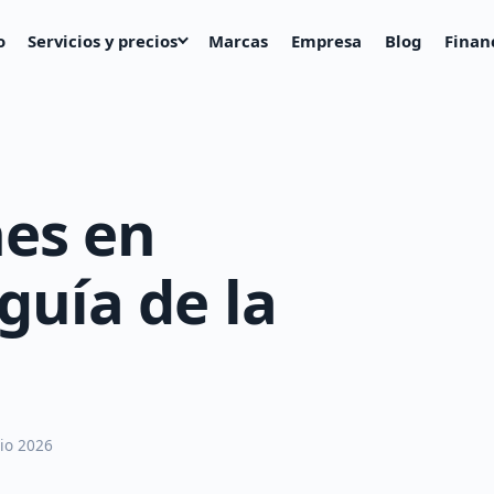
o
Servicios y precios
Marcas
Empresa
Blog
Finan
hes en
guía de la
lio 2026